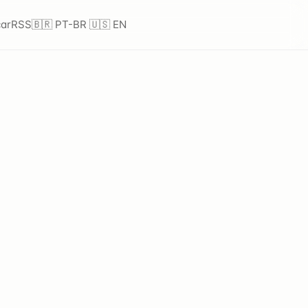
ar
RSS
🇧🇷 PT-BR
🇺🇸 EN