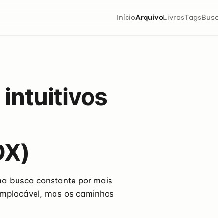
Início
Arquivo
Livros
Tags
Busc
 intuitivos
DX)
ma busca constante por mais
 implacável, mas os caminhos