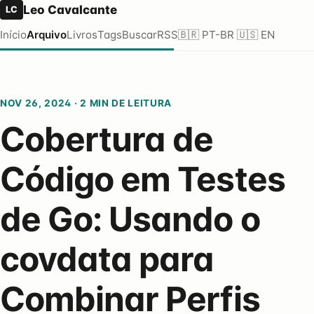
Leo Cavalcante
LC
Início
Arquivo
Livros
Tags
Buscar
RSS
🇧🇷 PT-BR
🇺🇸 EN
NOV 26, 2024
·
2 MIN DE LEITURA
Cobertura de
Código em Testes
de Go: Usando o
covdata para
Combinar Perfis