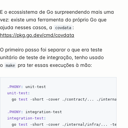
E o ecossistema de Go surpreendendo mais uma
vez: existe uma ferramenta do próprio Go que
ajuda nesses casos, a
:
covdata
https://pkg.go.dev/cmd/covdata
O primeiro passo foi separar o que era teste
unitário de teste de integração, tenho usado
o
pra ter essas execuções à mão:
make
.PHONY
:
unit
-
test
unit-test
:
	go 
test
 -short -cover ./contract/... ./internal/cl
.PHONY
:
integration
-
test
integration-test
:
	go 
test
 -short -cover ./internal/infra/... -test.g