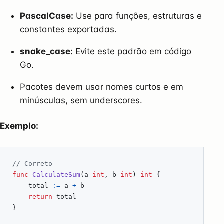
PascalCase:
Use para funções, estruturas e
constantes exportadas.
snake_case:
Evite este padrão em código
Go.
Pacotes devem usar nomes curtos e em
minúsculas, sem underscores.
Exemplo:
// Correto
func
CalculateSum
(
a
int
,
b
int
)
int
{
total
:=
a
+
b
return
total
}