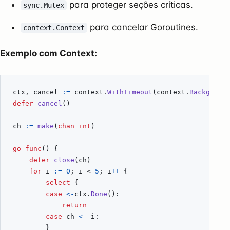
para proteger seções críticas.
sync.Mutex
para cancelar Goroutines.
context.Context
Exemplo com Context:
ctx
,
cancel
:=
context
.
WithTimeout
(
context
.
Backgroun
defer
cancel
()
ch
:=
make
(
chan
int
)
go
func
()
{
defer
close
(
ch
)
for
i
:=
0
;
i
<
5
;
i
++
{
select
{
case
<-
ctx
.
Done
():
return
case
ch
<-
i
:
}