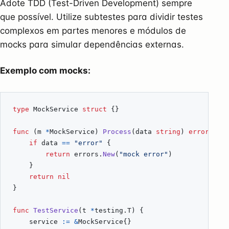
Adote TDD (Test-Driven Development) sempre
que possível. Utilize subtestes para dividir testes
complexos em partes menores e módulos de
mocks para simular dependências externas.
Exemplo com mocks:
type
MockService
struct
{}
func
(
m
*
MockService
)
Process
(
data
string
)
error
{
if
data
==
"error"
{
return
errors
.
New
(
"mock error"
)
}
return
nil
}
func
TestService
(
t
*
testing
.
T
)
{
service
:=
&
MockService
{}