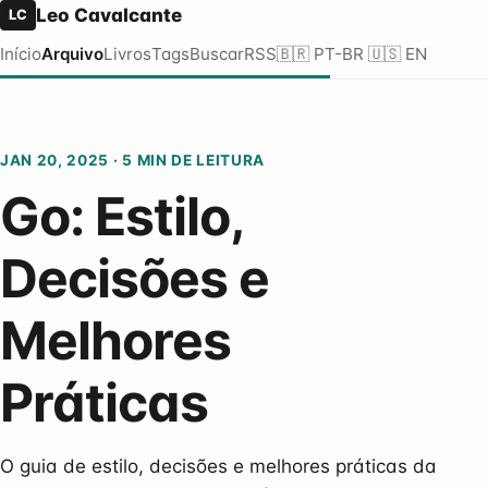
Leo Cavalcante
LC
Início
Arquivo
Livros
Tags
Buscar
RSS
🇧🇷 PT-BR
🇺🇸 EN
JAN 20, 2025
·
5 MIN DE LEITURA
Go: Estilo,
Decisões e
Melhores
Práticas
O guia de estilo, decisões e melhores práticas da