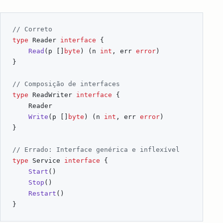
// Correto
type
Reader
interface
{
Read
(
p
[]
byte
)
(
n
int
,
err
error
)
}
// Composição de interfaces
type
ReadWriter
interface
{
Reader
Write
(
p
[]
byte
)
(
n
int
,
err
error
)
}
// Errado: Interface genérica e inflexível
type
Service
interface
{
Start
()
Stop
()
Restart
()
}