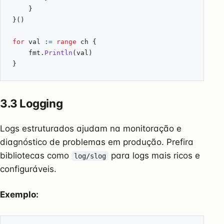
}
}()
for
val
:=
range
ch
{
fmt
.
Println
(
val
)
}
3.3 Logging
Logs estruturados ajudam na monitoração e
diagnóstico de problemas em produção. Prefira
bibliotecas como
para logs mais ricos e
log/slog
configuráveis.
Exemplo: