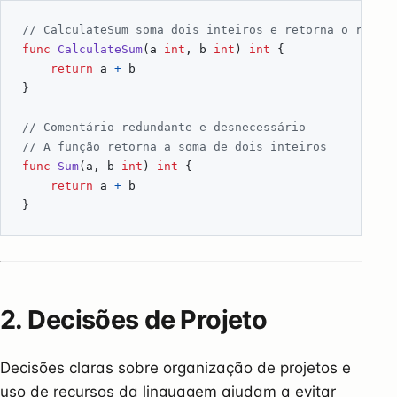
// CalculateSum soma dois inteiros e retorna o resul
func
CalculateSum
(
a
int
,
b
int
)
int
{
return
a
+
b
}
// Comentário redundante e desnecessário
// A função retorna a soma de dois inteiros
func
Sum
(
a
,
b
int
)
int
{
return
a
+
b
}
2. Decisões de Projeto
Decisões claras sobre organização de projetos e
uso de recursos da linguagem ajudam a evitar