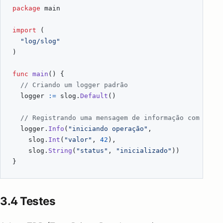
package
main
import
(
"log/slog"
)
func
main
()
{
// Criando um logger padrão
logger
:=
slog
.
Default
()
// Registrando uma mensagem de informação com camp
logger
.
Info
(
"iniciando operação"
,
slog
.
Int
(
"valor"
,
42
),
slog
.
String
(
"status"
,
"inicializado"
))
}
3.4 Testes