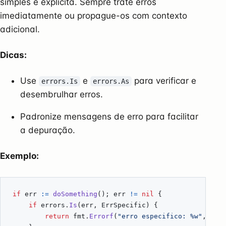
simples e explícita. Sempre trate erros
imediatamente ou propague-os com contexto
adicional.
Dicas:
Use
e
para verificar e
errors.Is
errors.As
desembrulhar erros.
Padronize mensagens de erro para facilitar
a depuração.
Exemplo:
if
err
:=
doSomething
();
err
!=
nil
{
if
errors
.
Is
(
err
,
ErrSpecific
)
{
return
fmt
.
Errorf
(
"erro especifico: %w"
,
err