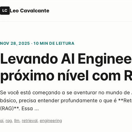
Leo Cavalcante
LC
NOV 28, 2025
·
10 MIN DE LEITURA
Levando AI Enginee
próximo nível com 
Se você está começando a se aventurar no mundo de AI
básico, precisa entender profundamente o que é **Re
(RAG)**. Essa ...
ai
,
rag
,
llm
,
retrieval
,
engineering