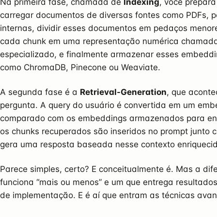
Na primeira fase, chamada de
Indexing
, você prepara
carregar documentos de diversas fontes como PDFs, 
internas, dividir esses documentos em pedaços men
cada chunk em uma representação numérica chamad
especializado, e finalmente armazenar esses embed
como ChromaDB, Pinecone ou Weaviate.
A segunda fase é a
Retrieval-Generation
, que acont
pergunta. A query do usuário é convertida em um em
comparado com os embeddings armazenados para enco
os chunks recuperados são inseridos no prompt junto c
gera uma resposta baseada nesse contexto enriquecid
Parece simples, certo? E conceitualmente é. Mas a di
funciona “mais ou menos” e um que entrega resultados
de implementação. E é aí que entram as técnicas ava