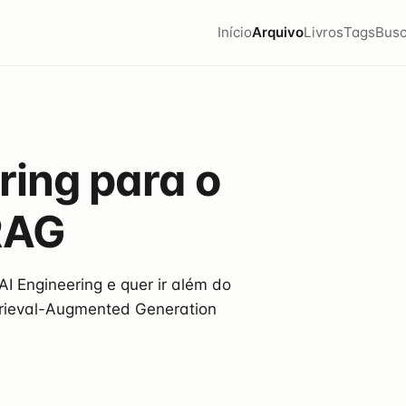
Início
Arquivo
Livros
Tags
Busc
ring para o
RAG
 Engineering e quer ir além do
trieval-Augmented Generation