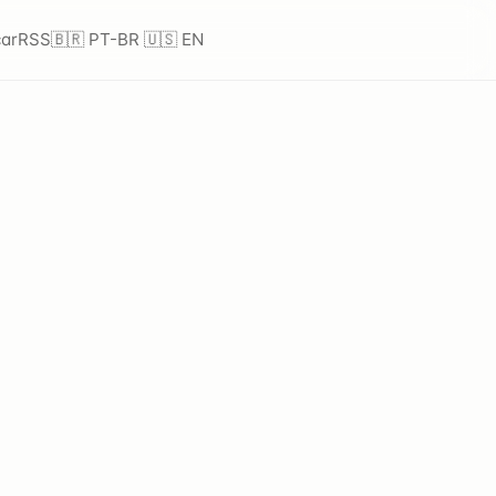
ar
RSS
🇧🇷 PT-BR
🇺🇸 EN