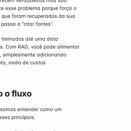
arecem verdadeiras mas são
e esse problema porque força o
 que foram recuperados da sua
assa a “citar fontes”.
 treinados até uma data
es. Com RAG, você pode alimentar
, simplesmente adicionando
to, nada de custos
 o fluxo
cisamos entender como um
ses principais.