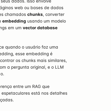
 seus dados. Isso envolve
páginas web ou bases de dados
ores chamados
chunks
, converter
a
embedding
usando um modelo
dings em um
vector database
ece quando o usuário faz uma
bedding, esse embedding é
ntrar os chunks mais similares,
om a pergunta original, e o LLM
o.
ferença entre um RAG que
 espetaculares está nos detalhes
nçadas.