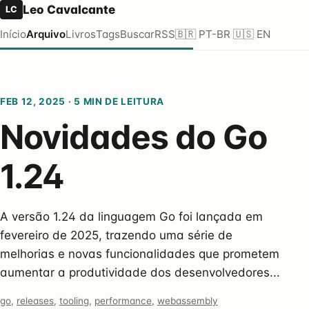
Leo Cavalcante
LC
Início
Arquivo
Livros
Tags
Buscar
RSS
🇧🇷 PT-BR
🇺🇸 EN
FEB 12, 2025
·
5 MIN DE LEITURA
Novidades do Go
1.24
A versão 1.24 da linguagem Go foi lançada em
fevereiro de 2025, trazendo uma série de
melhorias e novas funcionalidades que prometem
aumentar a produtividade dos desenvolvedores...
go
,
releases
,
tooling
,
performance
,
webassembly