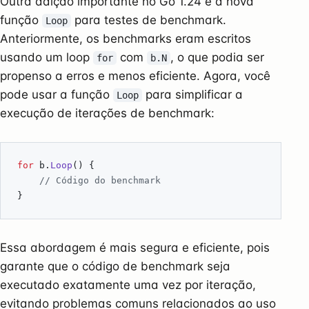
Outra adição importante no Go 1.24 é a nova
função
para testes de benchmark.
Loop
Anteriormente, os benchmarks eram escritos
usando um loop
com
, o que podia ser
for
b.N
propenso a erros e menos eficiente. Agora, você
pode usar a função
para simplificar a
Loop
execução de iterações de benchmark:
for
b
.
Loop
()
{
// Código do benchmark
}
Essa abordagem é mais segura e eficiente, pois
garante que o código de benchmark seja
executado exatamente uma vez por iteração,
evitando problemas comuns relacionados ao uso