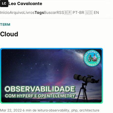
Leo Cavalcante
LC
Início
Arquivo
Livros
Tags
Buscar
RSS
🇧🇷 PT-BR
🇺🇸 EN
TERM
Cloud
Mar 22, 2022
·
6 min de leitura
·
observability, php, architecture