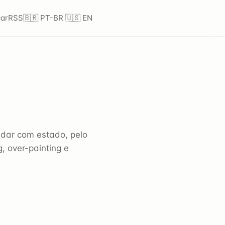
ar
RSS
🇧🇷 PT-BR
🇺🇸 EN
idar com estado, pelo
, over-painting e