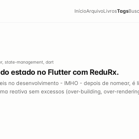
Início
Arquivo
Livros
Tags
Busc
ter, state-management, dart
ndo estado no Flutter com ReduRx.
eis no desenvolvimento - IMHO - depois de nomear, é l
ma reativa sem excessos (over-building, over-rendering