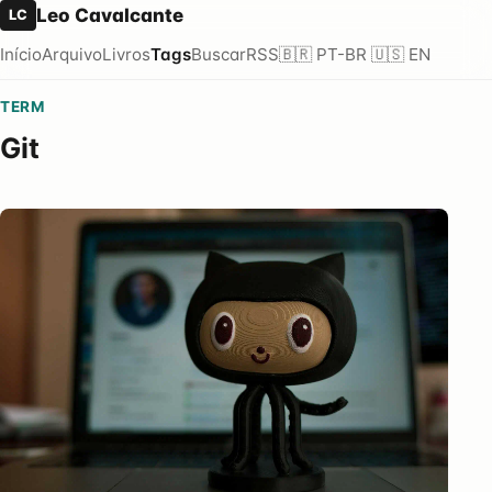
Leo Cavalcante
LC
Início
Arquivo
Livros
Tags
Buscar
RSS
🇧🇷 PT-BR
🇺🇸 EN
TERM
Git