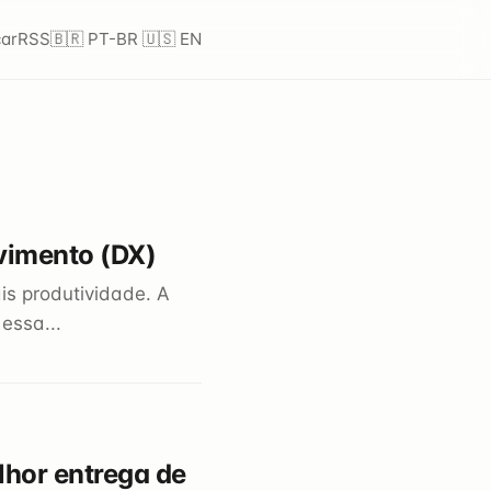
ar
RSS
🇧🇷 PT-BR
🇺🇸 EN
lvimento (DX)
s produtividade. A
essa...
lhor entrega de