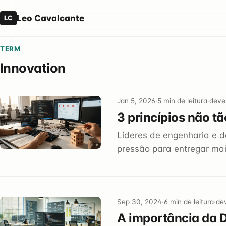
Leo Cavalcante
LC
TERM
Innovation
Jan 5, 2026
·
5 min de leitura
·
devel
3 princípios não t
Líderes de engenharia e 
pressão para entregar mai
Sep 30, 2024
·
6 min de leitura
·
dev
A importância da 