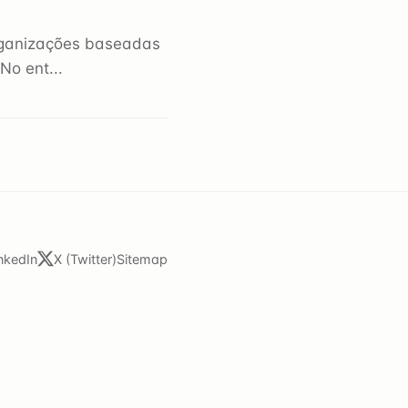
organizações baseadas
o ent...
nkedIn
X (Twitter)
Sitemap