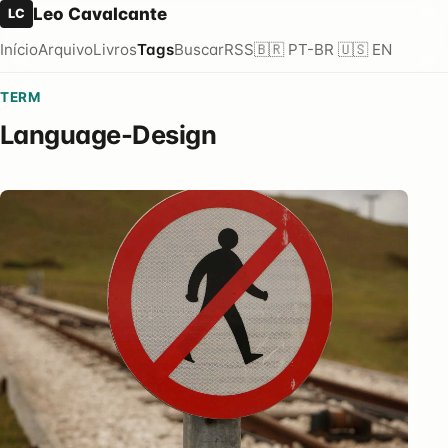
Leo Cavalcante
LC
Início
Arquivo
Livros
Tags
Buscar
RSS
🇧🇷 PT-BR
🇺🇸 EN
TERM
Language-Design