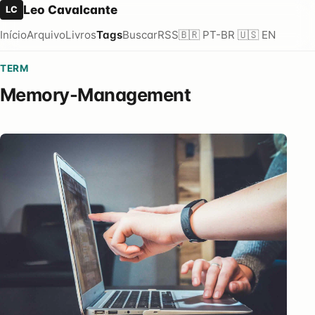
Leo Cavalcante
LC
Início
Arquivo
Livros
Tags
Buscar
RSS
🇧🇷 PT-BR
🇺🇸 EN
TERM
Memory-Management