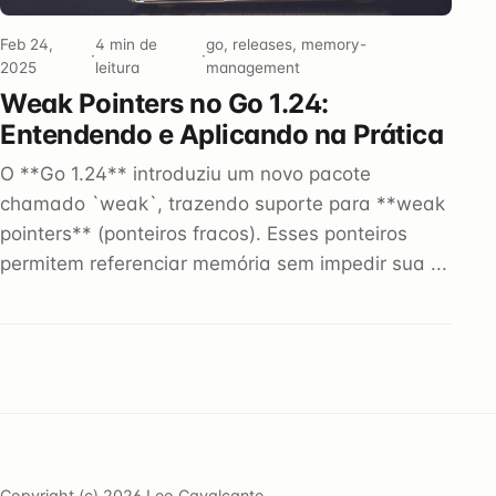
Feb 24,
4 min de
go, releases, memory-
·
·
2025
leitura
management
Weak Pointers no Go 1.24:
Entendendo e Aplicando na Prática
O **Go 1.24** introduziu um novo pacote
chamado `weak`, trazendo suporte para **weak
pointers** (ponteiros fracos). Esses ponteiros
permitem referenciar memória sem impedir sua ...
Copyright (c) 2026 Leo Cavalcante