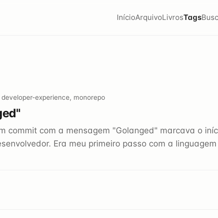
Início
Arquivo
Livros
Tags
Busc
 developer-experience, monorepo
ged"
m commit com a mensagem "Golanged" marcava o iníc
esenvolvedor. Era meu primeiro passo com a linguagem