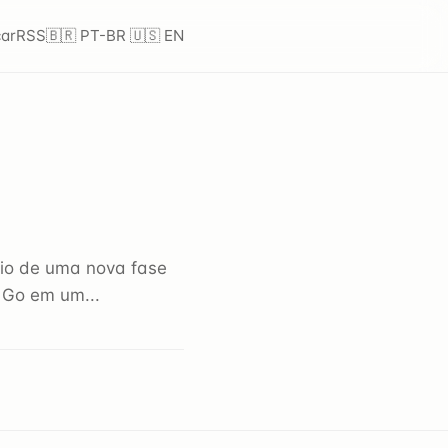
ar
RSS
🇧🇷 PT-BR
🇺🇸 EN
io de uma nova fase
 Go em um...