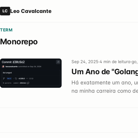
Leo Cavalcante
LC
TERM
Monorepo
Sep 24, 2025
·
4 min de leitura
·
go,
Um Ano de "Golan
Há exatamente um ano, u
na minha carreira como d