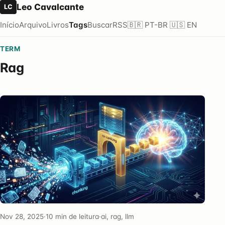
Leo Cavalcante
LC
Início
Arquivo
Livros
Tags
Buscar
RSS
🇧🇷 PT-BR
🇺🇸 EN
TERM
Rag
Nov 28, 2025
·
10 min de leitura
·
ai, rag, llm