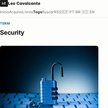
Leo Cavalcante
LC
Início
Arquivo
Livros
Tags
Buscar
RSS
🇧🇷 PT-BR
🇺🇸 EN
TERM
Security