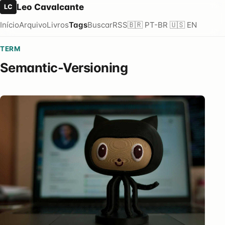
Leo Cavalcante
LC
Início
Arquivo
Livros
Tags
Buscar
RSS
🇧🇷 PT-BR
🇺🇸 EN
TERM
Semantic-Versioning